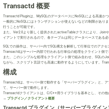
Transactd 概要
Transactd Pluginは、MySQLのデータベースにNoSQL
一般的にNoSQLにはトランザクションが使えないなどの制限がありま
行うことが可能です。
また、Ver2.0より新しく提供されたactiveTableクラスにより、
イアントで実行されるので、各テーブルは同じデータベースである必
SQLでの操作は、サーバー内でSQL構文を解析して行単位でのアク
Transactdはサーバー内部で行われる行単位の処理をクライント
また、このシンプルな処理をクライアント側で組み合わせ、SQLのJoin
ながら、スクリプト言語でも高速に動作するようにしています。Trans
構成
Transactdは、サーバー側で動作する「サーバープラグイン」と、アプリ
て、サーバー側で動作します。
Transactdクライアントは、C/C++用ライブラリを基本とし、
→
プラグイン／クライアント概要
Transactd プラグイン（サーバープラグイン