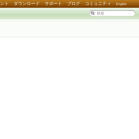
ント
ダウンロード
サポート
ブログ
コミュニティ
English
ール
ント一覧
チュートリアル
API リファレンス
共通
PHP
運用マニュアル
セキュリティ
高可用運用 THA
Utilities ガイド
ライセンス情報
サポート
ライセンス
FAQ
文字コード
セキュリティ
開発者ガイド
O/R マッパー
ORM API リファレンス
PHP API リファレンス
Issueトラッカー