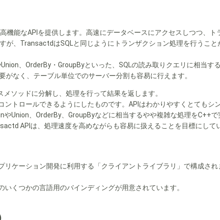
による高速かつ高機能なAPIを提供します。高速にデータベースにアクセスしつ
すが、TransactdはSQLと同じようにトランザクション処理を行う
JoinやUnion、OrderBy・GroupByといった、SQLの読み取りク
要がなく、テーブル単位でのサーバー分割も容易に行えます。
セスメソッドに分解し、処理を行って結果を返します。
側でコントロールできるようにしたものです。APIはわかりやすくとてもシ
やUnion、OrderBy、GroupByなどに相当するやや複雑な処理を
actd APIは、処理速度を高めながらも容易に扱えることを目標にして
ケーション開発に利用する「クライアントライブラリ」で構成されます。 Tran
その他のいくつかの言語用のバインディングが用意されています。
）