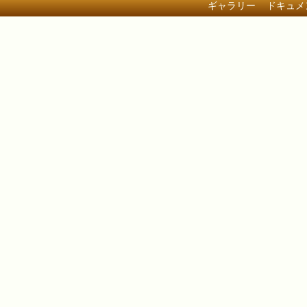
ギャラリー
ドキュメ
Transactd 3.0
プラグイン比較
インスト
開発
運用
その他
ドキュメ
ト