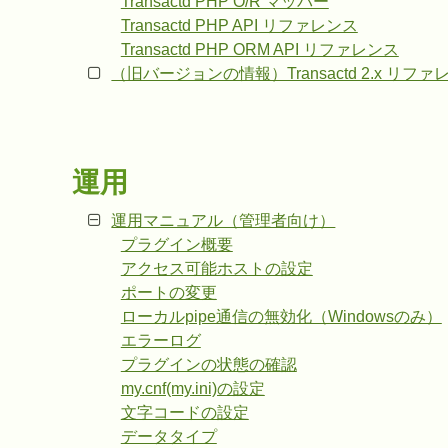
Transactd PHP O/R マッパー
Transactd PHP API リファレンス
Transactd PHP ORM API リファレンス
（旧バージョンの情報）Transactd 2.x リファ
運用
運用マニュアル（管理者向け）
プラグイン概要
アクセス可能ホストの設定
ポートの変更
ローカルpipe通信の無効化（Windowsのみ）
エラーログ
プラグインの状態の確認
my.cnf(my.ini)の設定
文字コードの設定
データタイプ