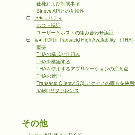
仕様および制限事項
Btrieve APIとの互換性
セキュリティ
ホスト認証
ユーザーとホストの組み合わせ認証
高可用運用 Transactd High Availability （THA
概要
THAの構成と仕組み
THAを構築する
THAを使用するアプリケーションの注意点
THAの管理
Transactd ClientとSQLアクセスの両
haMgrリファレンス
その他
Transactd Utilities ガイド