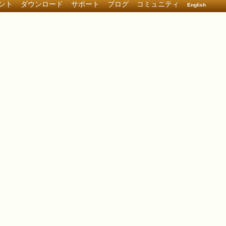
ント
ダウンロード
サポート
ブログ
コミュニティ
English
ール
ント一覧
チュートリアル
API リファレンス
共通
PHP
運用マニュアル
セキュリティ
高可用運用 THA
Utilities ガイド
ライセンス情報
サポート
ライセンス
FAQ
文字コード
セキュリティ
開発者ガイド
O/R マッパー
ORM API リファレンス
PHP API リファレンス
Issueトラッカー